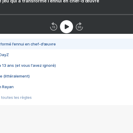
e jeu qui a transformé l’ennui en chef-d’œuvre
nsformé l’ennui en chef-d’œuvre
 DayZ
 a 13 ans (et vous l'avez ignoré)
e (littéralement)
im Rayan
 toutes les règles
s les jeux vidéo
us choquant de Rockstar ? - Le scandale BULLY
e plus moche de Steam