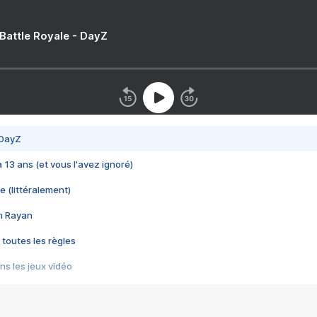
 Battle Royale - DayZ
 DayZ
 a 13 ans (et vous l'avez ignoré)
e (littéralement)
im Rayan
 toutes les règles
s les jeux vidéo
us choquant de Rockstar ? - Le scandale BULLY