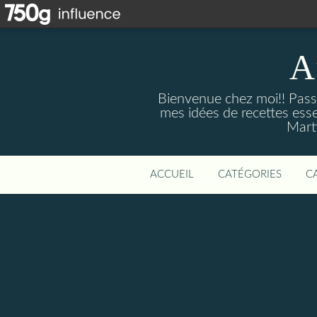
A
Bienvenue chez moi!! Passi
mes idées de recettes ess
Marti
ACCUEIL
CATÉGORIES
C