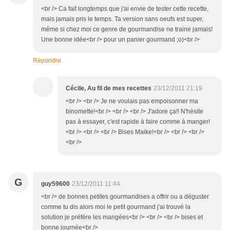
<br /> Ca fait longtemps que j'ai envie de tester cette recette,
mais jamais pris le temps. Ta version sans oeufs est super,
même si chez moi ce genre de gourmandise ne traine jamais!
Une bonne idée<br /> pour un panier gourmand ;o)<br />
Répondre
Cécile, Au fil de mes recettes
23/12/2011 21:19
<br /> <br /> Je ne voulais pas empoisonner ma
binomette!<br /> <br /> <br /> J'adore ça!! N'hésite
pas à essayer, c'est rapide à faire comme à manger!
<br /> <br /> <br /> Bises Maike!<br /> <br /> <br />
<br />
G
guy59600
23/12/2011 11:44
<br /> de bonnes petites gourmandises a offrir ou a déguster
comme tu dis alors moi le petit gourmand j'ai trouvé la
solution je préfére les mangées<br /> <br /> <br /> bises et
bonne journée<br />