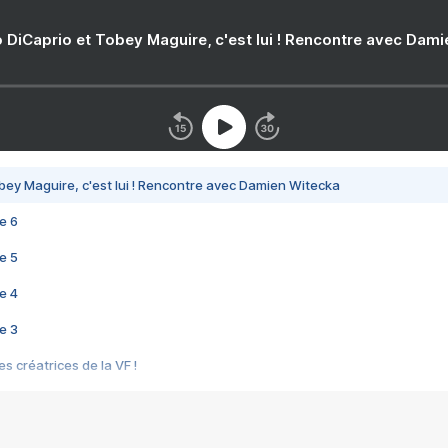
 DiCaprio et Tobey Maguire, c'est lui ! Rencontre avec Dam
bey Maguire, c'est lui ! Rencontre avec Damien Witecka
e 6
e 5
e 4
e 3
s créatrices de la VF !
e 2
e 1