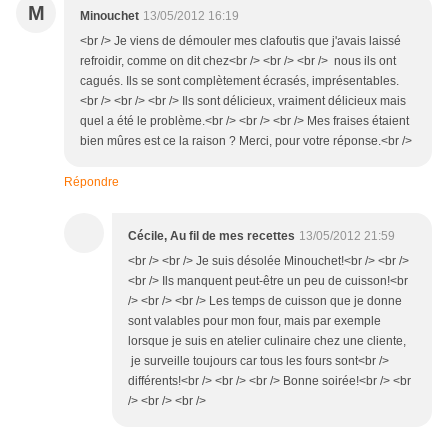
M
Minouchet
13/05/2012 16:19
<br /> Je viens de démouler mes clafoutis que j'avais laissé
refroidir, comme on dit chez<br /> <br /> <br /> nous ils ont
cagués. Ils se sont complètement écrasés, imprésentables.
<br /> <br /> <br /> Ils sont délicieux, vraiment délicieux mais
quel a été le problème.<br /> <br /> <br /> Mes fraises étaient
bien mûres est ce la raison ? Merci, pour votre réponse.<br />
Répondre
Cécile, Au fil de mes recettes
13/05/2012 21:59
<br /> <br /> Je suis désolée Minouchet!<br /> <br />
<br /> Ils manquent peut-être un peu de cuisson!<br
/> <br /> <br /> Les temps de cuisson que je donne
sont valables pour mon four, mais par exemple
lorsque je suis en atelier culinaire chez une cliente,
je surveille toujours car tous les fours sont<br />
différents!<br /> <br /> <br /> Bonne soirée!<br /> <br
/> <br /> <br />