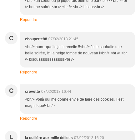
<br /> un coeur ou je piquerais bien une part<br /> <br /> <br
/> bonne soirée<br /> <br /> <br /> bisous<br />
Répondre
C
choupette88
07/02/2013 21:45
<br /> hum...quelle jolie recette !!<br /> Je te souhaite une
belle soirée, ici la neige tombe de nouveau !<br /> <br /> <br
/> bisoussssssssssssss<br />
Répondre
C
crevette
07/02/2013 16:44
<br /> Voilà qui me donne envie de faire des cookies. Il est
magnifique!<br />
Répondre
L
la cuillère aux mille délices
07/02/2013 16:20