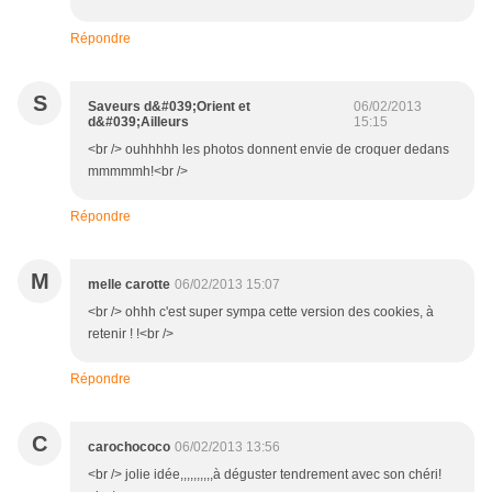
Répondre
S
Saveurs d&#039;Orient et
06/02/2013
d&#039;Ailleurs
15:15
<br /> ouhhhhh les photos donnent envie de croquer dedans
mmmmmh!<br />
Répondre
M
melle carotte
06/02/2013 15:07
<br /> ohhh c'est super sympa cette version des cookies, à
retenir ! !<br />
Répondre
C
carochococo
06/02/2013 13:56
<br /> jolie idée,,,,,,,,,,à déguster tendrement avec son chéri!