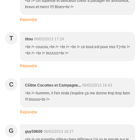
<br /> Un superbe et délicieux coeur à partager en amoureux,
bravo et merci !!!! Bises<br />
Répondre
T
titou
06/02/2013 17:24
<br /> coucou,<br /> <br /> <br /> ce bout est pour moi !!:)<br />
<br /> <br /> bizzzzz<br />
Répondre
C
Céline Cocottes et Campagne...
06/02/2013 16:43
<br /> hummm, il t'en reste j'espère ça me donne trop trop faim
!!! bisous<br />
Répondre
G
guy59600
06/02/2013 16:27
<br /> un superbe gâteau bien délicieux j'ai vu le moule sur le