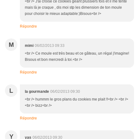
<br /> J'ai croisé ce cookies géant plussiers fois et il me tente
mais là je craque , dis moi stp les dimension de ton moule
pour choisir le mieux adaptable:)Bisous<br />
Répondre
M
mimi
06/02/2013 09:33
<br /> Ce moule est très beau et ce gâteau, un régal j'imagine!
Bisous et bon mercredi à toi.<br />
Répondre
L
la gourmande
06/02/2013 09:30
<br /> hummm le gros plans du cookies me plait !!<br /> <br />
<br /> bizz<br />
Répondre
Y
yas
06/02/2013 09:30