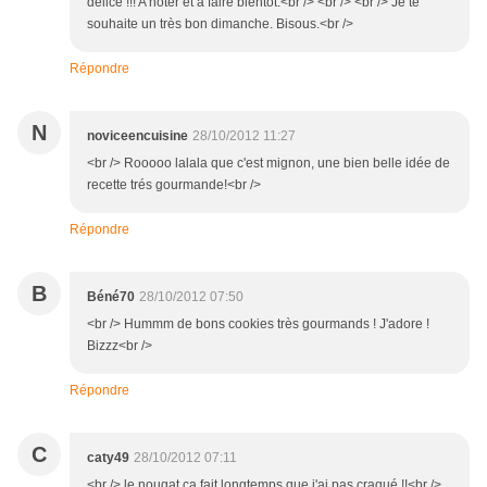
délice !!! A noter et à faire bientôt.<br /> <br /> <br /> Je te
souhaite un très bon dimanche. Bisous.<br />
Répondre
N
noviceencuisine
28/10/2012 11:27
<br /> Rooooo lalala que c'est mignon, une bien belle idée de
recette trés gourmande!<br />
Répondre
B
Béné70
28/10/2012 07:50
<br /> Hummm de bons cookies très gourmands ! J'adore !
Bizzz<br />
Répondre
C
caty49
28/10/2012 07:11
<br /> le nougat ca fait longtemps que j'ai pas craqué !!<br />