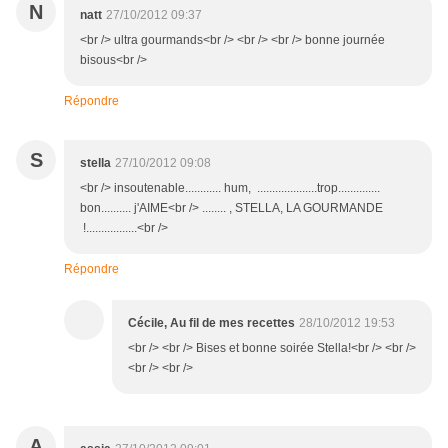
N
natt
27/10/2012 09:37
<br /> ultra gourmands<br /> <br /> <br /> bonne journée
bisous<br />
Répondre
S
stella
27/10/2012 09:08
<br /> insoutenable............ hum, ....................trop..............
bon.......... j'AIME<br /> ........ , STELLA, LA GOURMANDE
!.................<br />
Répondre
Cécile, Au fil de mes recettes
28/10/2012 19:53
<br /> <br /> Bises et bonne soirée Stella!<br /> <br />
<br /> <br />
A