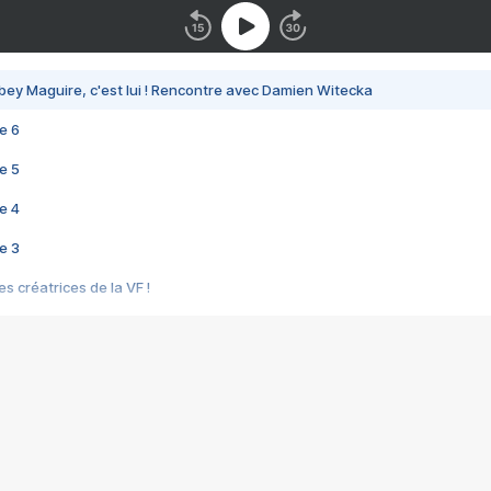
bey Maguire, c'est lui ! Rencontre avec Damien Witecka
e 6
e 5
e 4
e 3
s créatrices de la VF !
e 2
e 1
e Mektoub My Love arrive enfin ! Rencontre avec Shaïn Boumedine et Sal
i : après Toni en famille
elle réalise le bouleversant Dites lui que je l'aime