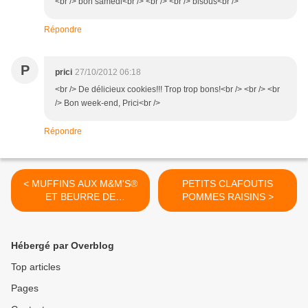
<br /> bon samedi<br /> <br /> <br /> bisous<br />
Répondre
P
prici
27/10/2012 06:18
<br /> De délicieux cookies!!! Trop trop bons!<br /> <br /> <br
/> Bon week-end, Prici<br />
Répondre
< MUFFINS AUX M&M'S®
PETITS CLAFOUTIS
ET BEURRE DE
POMMES RAISINS >
CACAHUÈTES
Hébergé par Overblog
Top articles
Pages