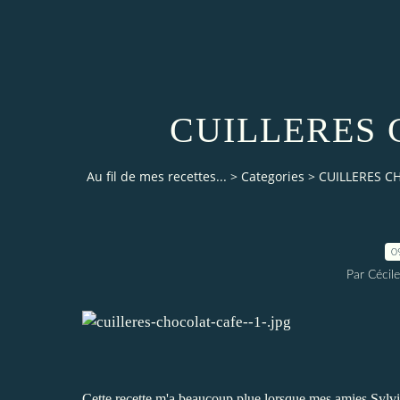
CUILLERES
Au fil de mes recettes...
>
Categories
>
CUILLERES C
0
Par Cécile
Cette recette m'a beaucoup plue lorsque mes amies
Sylv