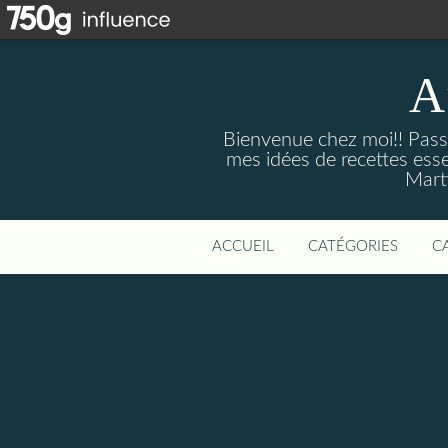
A
Bienvenue chez moi!! Passi
mes idées de recettes ess
Marti
ACCUEIL
CATÉGORIES
C