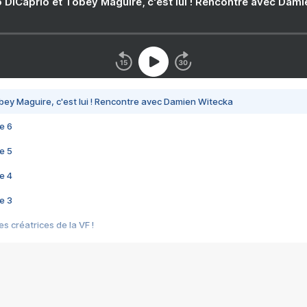
 DiCaprio et Tobey Maguire, c'est lui ! Rencontre avec Dam
bey Maguire, c'est lui ! Rencontre avec Damien Witecka
e 6
e 5
e 4
e 3
s créatrices de la VF !
e 2
e 1
e Mektoub My Love arrive enfin ! Rencontre avec Shaïn Boumedine et Sal