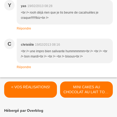
Y
yas
19/02/2013 08:28
<br /> rooh déjà rien que je lis beurre de cacahuètes je
craque!!!!!!!biz<br />
Répondre
C
christèle
19/02/2013 08:16
<br /> une impro bien salivante hummmmmm<br /> <br /> <br
/> bon mardi<br /> <br /> <br /> bisous<br />
Répondre
< VOS RÉALISATIONS!
MINI CAKES AU
CHOCOLAT AU LAIT TOUT
SIMPLES! >
Hébergé par Overblog