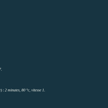
7
.
r) :
2 minutes, 80 °c, vitesse 1
.