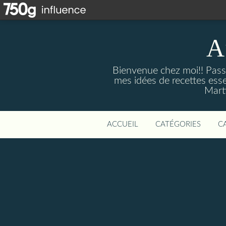
A
Bienvenue chez moi!! Passi
mes idées de recettes ess
Marti
ACCUEIL
CATÉGORIES
C