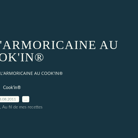
L'ARMORICAINE AU
OK'IN®
L'ARMORICAINE AU COOK'IN®
Cook'in®
3.08.2011
…
, Au fil de mes recettes