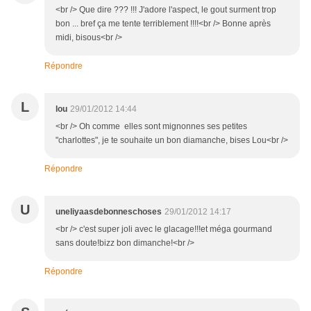
<br /> Que dire ??? !!! J'adore l'aspect, le gout surment trop
bon ... bref ça me tente terriblement !!!!<br /> Bonne après
midi, bisous<br />
Répondre
L
lou
29/01/2012 14:44
<br /> Oh comme elles sont mignonnes ses petites
"charlottes", je te souhaite un bon diamanche, bises Lou<br />
Répondre
U
uneliyaasdebonneschoses
29/01/2012 14:17
<br /> c'est super joli avec le glacage!!!et méga gourmand
sans doute!bizz bon dimanche!<br />
Répondre