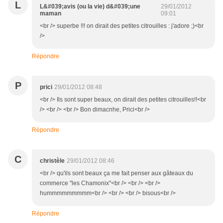
L
L&#039;avis (ou la vie) d&#039;une
29/01/2012
maman
09:01
<br /> superbe !!! on dirait des petites citrouilles : j'adore ;)<br
/>
Répondre
P
prici
29/01/2012 08:48
<br /> Ils sont super beaux, on dirait des petites citrouilles!!<br
/> <br /> <br /> Bon dimacnhe, Prici<br />
Répondre
C
christèle
29/01/2012 08:46
<br /> qu'ils sont beaux ça me fait penser aux gâteaux du
commerce "les Chamonix"<br /> <br /> <br />
hummmmmmmmm<br /> <br /> <br /> bisous<br />
Répondre