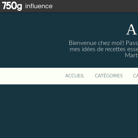
A
Bienvenue chez moi!! Passi
mes idées de recettes ess
Marti
ACCUEIL
CATÉGORIES
C