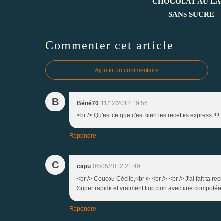
CHOCOLAT AU LAI
SANS SUCRE
Commenter cet article
Ajouter un commentaire
B
Béné70
11/12/2012 19:56
<br /> Qu'est ce que c'est bien les recettes express !!!!
Répondre
C
capu
06/05/2012 21:49
<br /> Coucou Cécile,<br /> <br /> <br /> J'ai fait ta rec
Super rapide et vraiment trop bon avec une compotée d
Répondre