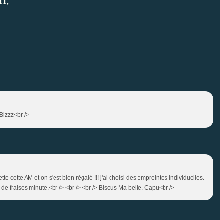
T,
 Bizzz<br />
ette cette AM et on s'est bien régalé !!! j'ai choisi des empreintes individuelles.
e fraises minute.<br /> <br /> <br /> Bisous Ma belle. Capu<br />