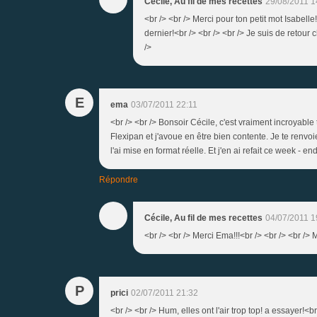
Cécile, Au fil de mes recettes
29/08/2011 1
<br /> <br /> Merci pour ton petit mot Isabelle
dernier!<br /> <br /> <br /> Je suis de retour ch
/>
E
ema
03/07/2011 22:11
<br /> <br /> Bonsoir Cécile, c'est vraiment incroyable 
Flexipan et j'avoue en être bien contente. Je te renvoie
l'ai mise en format réelle. Et j'en ai refait ce week - end,
Répondre
Cécile, Au fil de mes recettes
04/07/2011 1
<br /> <br /> Merci Ema!!!<br /> <br /> <br /> Me
P
prici
02/07/2011 21:32
<br /> <br /> Hum, elles ont l'air trop top! a essayer!<br