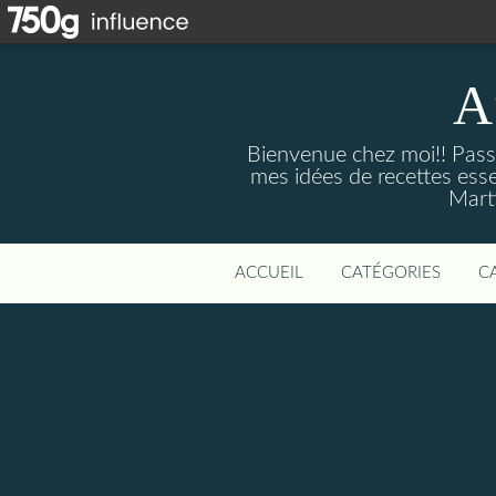
A
Bienvenue chez moi!! Passi
mes idées de recettes ess
Marti
ACCUEIL
CATÉGORIES
C