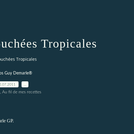
ouchées Tropicales
ouchées Tropicales
os Guy Demarle®
2.07.2011
…
, Au fil de mes recettes
rle GP
.