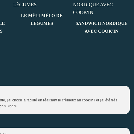
LE MÉLI MÉLO DE
LE
LÉGUMES
SANDWICH NORDIQUE
S
AVEC COOK'IN
te, j'ai choisi la facilité en réalisant le crèmeux au cook'in ! et j'ai été très
r /> <br />