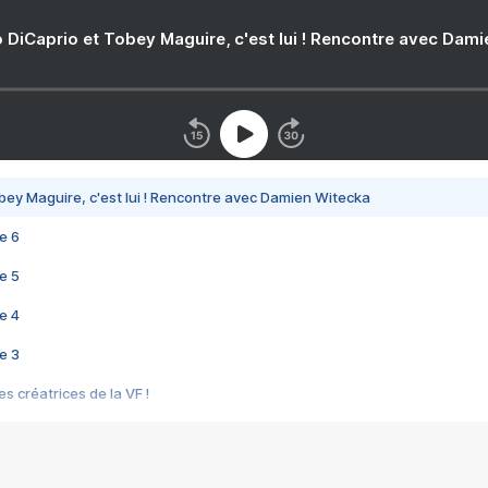
 DiCaprio et Tobey Maguire, c'est lui ! Rencontre avec Dam
bey Maguire, c'est lui ! Rencontre avec Damien Witecka
e 6
e 5
e 4
e 3
s créatrices de la VF !
e 2
e 1