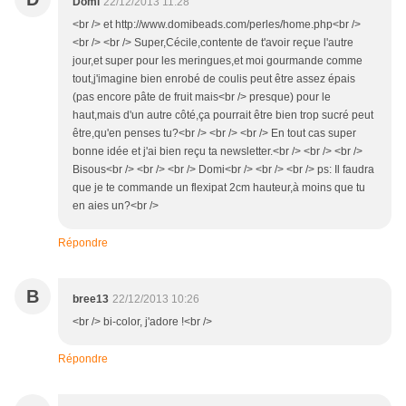
Domi
22/12/2013 11:28
<br /> et http://www.domibeads.com/perles/home.php<br />
<br /> <br /> Super,Cécile,contente de t'avoir reçue l'autre
jour,et super pour les meringues,et moi gourmande comme
tout,j'imagine bien enrobé de coulis peut être assez épais
(pas encore pâte de fruit mais<br /> presque) pour le
haut,mais d'un autre côté,ça pourrait être bien trop sucré peut
être,qu'en penses tu?<br /> <br /> <br /> En tout cas super
bonne idée et j'ai bien reçu ta newsletter.<br /> <br /> <br />
Bisous<br /> <br /> <br /> Domi<br /> <br /> <br /> ps: Il faudra
que je te commande un flexipat 2cm hauteur,à moins que tu
en aies un?<br />
Répondre
B
bree13
22/12/2013 10:26
<br /> bi-color, j'adore !<br />
Répondre