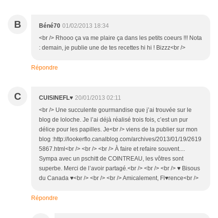
B
Béné70
01/02/2013 18:34
<br /> Rhooo ça va me plaire ça dans les petits coeurs !!! Nota
: demain, je publie une de tes recettes hi hi ! Bizzz<br />
Répondre
C
CUISINEFL♥
20/01/2013 02:11
<br /> Une succulente gourmandise que j’ai trouvée sur le
blog de loloche. Je l’ai déjà réalisé trois fois, c’est un pur
délice pour les papilles. Je<br /> viens de la publier sur mon
blog :http://lookerflo.canalblog.com/archives/2013/01/19/2619
5867.html<br /> <br /> <br /> À faire et refaire souvent....
Sympa avec un pschitt de COINTREAU, les vôtres sont
superbe. Merci de l’avoir partagé.<br /> <br /> <br /> ♥ Bisous
du Canada ♥<br /> <br /> <br /> Amicalement, Fl♥rence<br />
Répondre