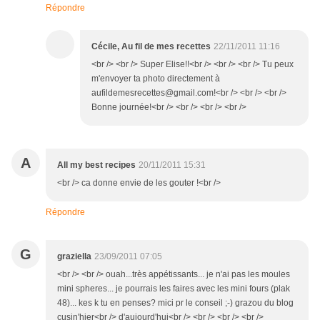
Répondre
Cécile, Au fil de mes recettes
22/11/2011 11:16
<br /> <br /> Super Elise!!<br /> <br /> <br /> Tu peux
m'envoyer ta photo directement à
aufildemesrecettes@gmail.com!<br /> <br /> <br />
Bonne journée!<br /> <br /> <br /> <br />
A
All my best recipes
20/11/2011 15:31
<br /> ca donne envie de les gouter !<br />
Répondre
G
graziella
23/09/2011 07:05
<br /> <br /> ouah...très appétissants... je n'ai pas les moules
mini spheres... je pourrais les faires avec les mini fours (plak
48)... kes k tu en penses? mici pr le conseil ;-) grazou du blog
cusin'hier<br /> d'aujourd'hui<br /> <br /> <br /> <br />