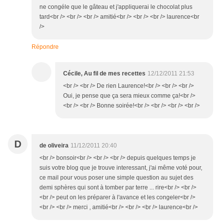
ne congéle que le gâteau et j'appliquerai le chocolat plus
tard<br /> <br /> <br /> amitié<br /> <br /> <br /> laurence<br
/>
Répondre
Cécile, Au fil de mes recettes
12/12/2011 21:53
<br /> <br /> De rien Laurence!<br /> <br /> <br />
Oui, je pense que ça sera mieux comme ça!<br />
<br /> <br /> Bonne soirée!<br /> <br /> <br /> <br />
D
de oliveira
11/12/2011 20:40
<br /> bonsoir<br /> <br /> <br /> depuis quelques temps je
suis votre blog que je trouve interessant, j'ai même voté pour,
ce mail pour vous poser une simple question au sujet des
demi sphères qui sont à tomber par terre ... rire<br /> <br />
<br /> peut on les préparer à l'avance et les congeler<br />
<br /> <br /> merci , amitié<br /> <br /> <br /> laurence<br />