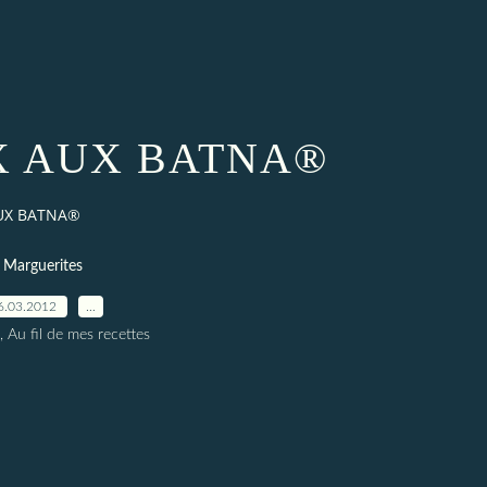
 AUX BATNA®
UX BATNA®
Marguerites
6.03.2012
…
, Au fil de mes recettes