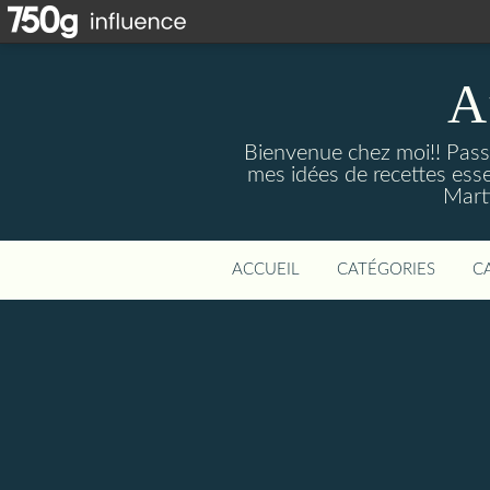
A
Bienvenue chez moi!! Passi
mes idées de recettes ess
Marti
ACCUEIL
CATÉGORIES
C