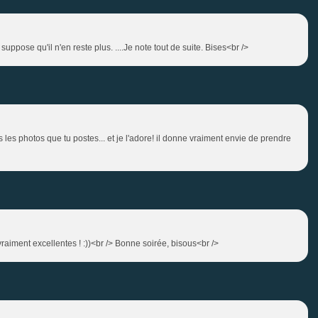
e suppose qu'il n'en reste plus. ....Je note tout de suite. Bises<br />
s les photos que tu postes... et je l'adore! il donne vraiment envie de prendre
r vraiment excellentes ! :))<br /> Bonne soirée, bisous<br />