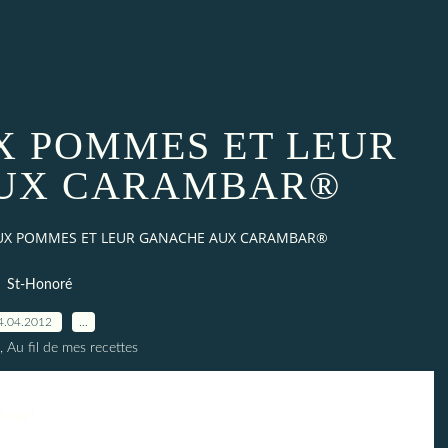
 POMMES ET LEUR
UX CARAMBAR®
UX POMMES ET LEUR GANACHE AUX CARAMBAR®
St-Honoré
4.04.2012
…
, Au fil de mes recettes
aike
!