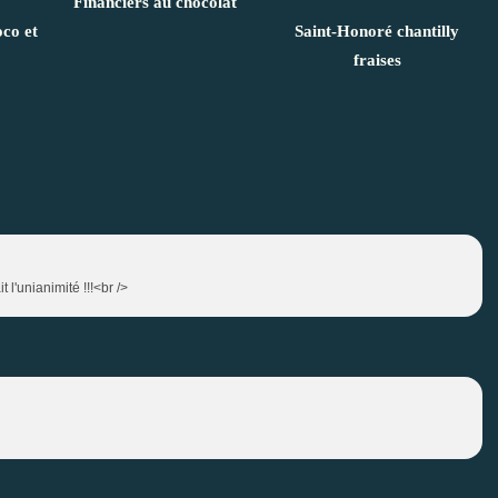
Financiers au chocolat
oco et
Saint-Honoré chantilly
fraises
t l'unianimité !!!<br />