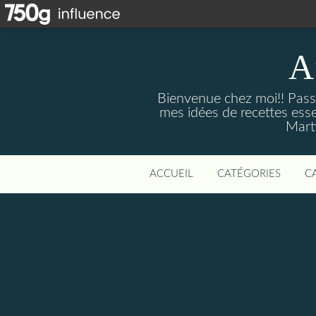
A
Bienvenue chez moi!! Passi
mes idées de recettes ess
Marti
ACCUEIL
CATÉGORIES
C