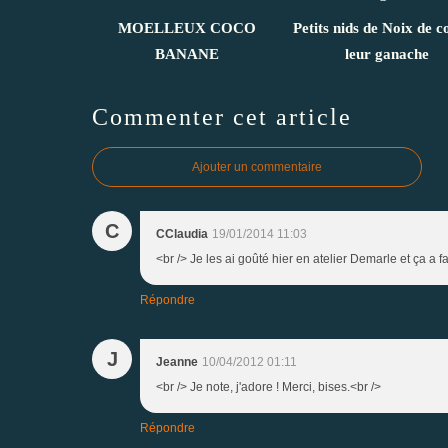
MOELLEUX COCO
Petits nids de Noix de c
BANANE
leur ganache
Commenter cet article
Ajouter un commentaire
C
CClaudia
19/01/2014 11:03
<br /> Je les ai goûté hier en atelier Demarle et ça a fai
Répondre
J
Jeanne
10/04/2012 01:11
<br /> Je note, j'adore ! Merci, bises.<br />
Répondre