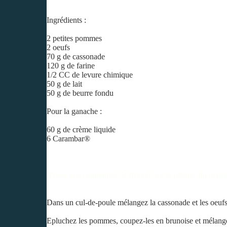
Ingrédients :
2 petites pommes
2 oeufs
70 g de cassonade
120 g de farine
1/2 CC de levure chimique
50 g de lait
50 g de beurre fondu
Pour la ganache :
60 g de crème liquide
6 Carambar®
Posez vos empreintes St-Honoré sur la plaque alu perfor
Dans un cul-de-poule mélangez la cassonade et les oeufs, a
Epluchez les pommes, coupez-les en brunoise et mélangez