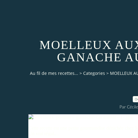
MOELLEUX AUX
GANACHE A
Au fil de mes recettes...
>
Categories
>
MOELLEUX A
0
Par Cécile
Cette recette est une petite gourmandise dénichée chez
M
Un vrai régal....