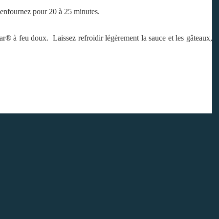
 enfournez pour 20 à 25 minutes.
ar® à feu doux. Laissez refroidir légèrement la sauce et les gâteaux,