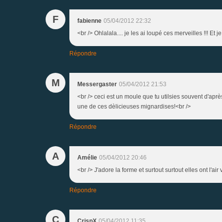
F
fabienne
05/04/2012 22:32
<br /> Ohlalala.... je les ai loupé ces merveilles !!! Et j
Répondre
M
Messergaster
05/04/2012 21:53
<br /> ceci est un moule que tu utilsies souvent d'aprè
une de ces dèlicieuses mignardises!<br />
Répondre
A
Amélie
05/04/2012 20:46
<br /> J'adore la forme et surtout surtout elles ont l'ai
Répondre
C
CrispX
05/04/2012 11:35