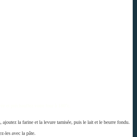
ée et préchauffez votre four à 180°c.
joutez la farine et la levure tamisée, puis le lait et le beurre fondu.
-les avec la pâte.