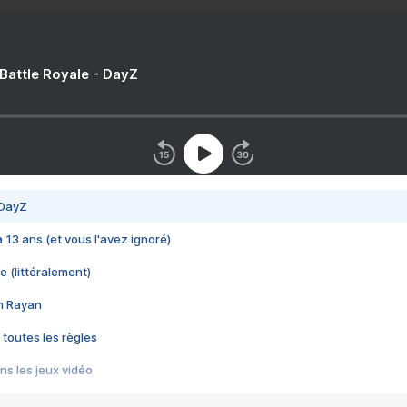
 Battle Royale - DayZ
 DayZ
 a 13 ans (et vous l'avez ignoré)
e (littéralement)
im Rayan
 toutes les règles
s les jeux vidéo
us choquant de Rockstar ? - Le scandale BULLY