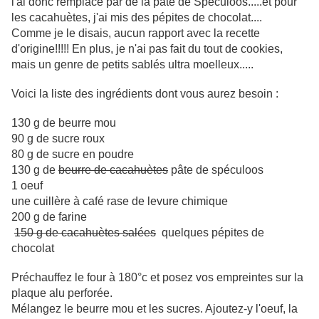
l'ai donc remplacé par de la pâte de Spéculoos.....et pour
les cacahuètes, j'ai mis des pépites de chocolat....
Comme je le disais, aucun rapport avec la recette
d'origine!!!!! En plus, je n'ai pas fait du tout de cookies,
mais un genre de petits sablés ultra moelleux.....
Voici la liste des ingrédients dont vous aurez besoin :
130 g de beurre mou
90 g de sucre roux
80 g de sucre en poudre
130 g de
beurre de cacahuètes
pâte de spéculoos
1 oeuf
une cuillère à café rase de levure chimique
200 g de farine
150 g de cacahuètes salées
quelques pépites de
chocolat
Préchauffez le four à 180°c et posez vos empreintes sur la
plaque alu perforée.
Mélangez le beurre mou et les sucres. Ajoutez-y l'oeuf, la