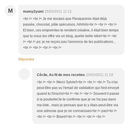
M
mamy2yumi
25/03/2011 11:12
<br /> <br /> Je me doutais que Flexipaninie était déjà
passée, chocolat, pâte spéculoos..hihihihi<br /> <br /> <br />
Et bien, ces empreintes te rendent créative, il était bien temps
que tu nous les offre via un blog, quelle belle idée!<br /> <br
/> <br /> ps: je ne reçois pas l'annonce de tes publications...
<br /> <br /> <br /> <br />
Répondre
Cécile, Au fil de mes recettes
25/03/2011 11:18
<br /> <br /> Merci Sylvie!!<br /> <br /> <br /> Tu n'as
peut-être pas vu l'email de validation qui t'est envoyé
quand tu t'inscris!<br /> <br /> <br /> Souvent il passe
à la poubelle!Je te confirme que je ne t'ai pas dans
ma liste...mais je pensais que tu y étais peut-être via
une adresse que je ne connaissais<br /> pas!<br />
<br /> <br /> Bises!!<br /> <br /> <br /> <br />