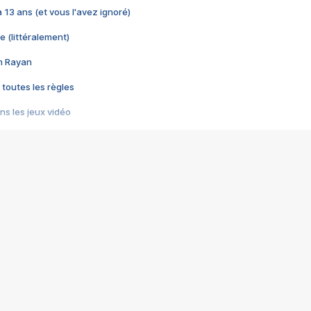
 a 13 ans (et vous l'avez ignoré)
e (littéralement)
im Rayan
 toutes les règles
s les jeux vidéo
us choquant de Rockstar ? - Le scandale BULLY
e plus moche de Steam
du RÊVE tourne au CAUCHEMAR
pendant 8 heures
it… à tort
umiliés par un jeu vidéo
ire - Final Fantasy 8