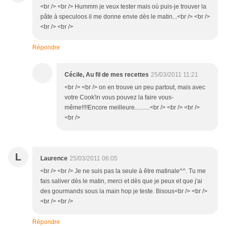
<br /> <br /> Hummm je veux tester mais où puis-je trouver la
pâte à speculoos il me donne envie dès le matin...<br /> <br />
<br /> <br />
Répondre
Cécile, Au fil de mes recettes
25/03/2011 11:21
<br /> <br /> on en trouve un peu partout, mais avec
votre Cook'in vous pouvez la faire vous-
même!!!!Encore meilleure..........<br /> <br /> <br />
<br />
L
Laurence
25/03/2011 06:05
<br /> <br /> Je ne suis pas la seule à être matinale^^. Tu me
fais saliver dès le matin, merci et dès que je peux et que j'ai
des gourmands sous la main hop je teste. Bisous<br /> <br />
<br /> <br />
Répondre