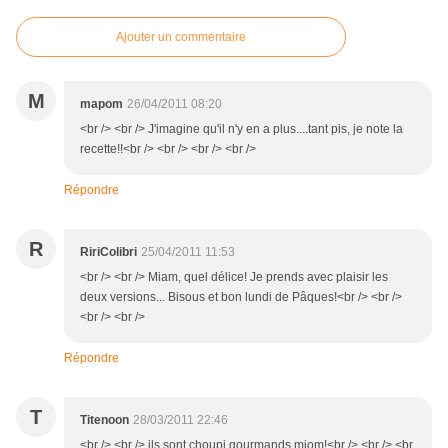
Ajouter un commentaire
M
mapom
26/04/2011 08:20
<br /> <br /> J'imagine qu'il n'y en a plus....tant pis, je note la
recette!!<br /> <br /> <br /> <br />
Répondre
R
RiriColibri
25/04/2011 11:53
<br /> <br /> Miam, quel délice! Je prends avec plaisir les
deux versions... Bisous et bon lundi de Pâques!<br /> <br />
<br /> <br />
Répondre
T
Titenoon
28/03/2011 22:46
<br /> <br /> ils sont choupi gourmands miom!<br /> <br /> <br