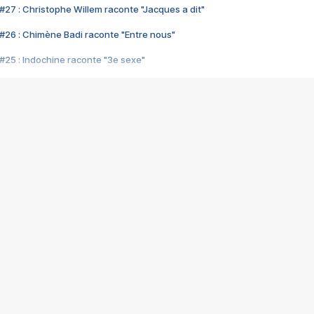
#27 : Christophe Willem raconte "Jacques a dit"
#26 : Chimène Badi raconte "Entre nous"
#25 : Indochine raconte "3e sexe"
#24 : Zaho raconte "C'est chelou"
#23 : Patrick Bruel raconte "Au café des délices"
#22 : Kyo raconte "Le chemin"
#21 : Nolwenn Leroy raconte "Cassé"
#20 : Patrick Hernandez raconte "Born to be alive"
#19 : Lorie raconte "Près de moi"
#18 : Michael Jones raconte "A nos actes manqués" (avec Jean-Jacque
#17 : Khaled raconte "Aïcha"
#16 : Corneille raconte "Parce qu'on vient de loin"
#15 : Indochine raconte "L'aventurier"