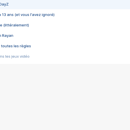
 DayZ
 a 13 ans (et vous l'avez ignoré)
e (littéralement)
im Rayan
 toutes les règles
s les jeux vidéo
us choquant de Rockstar ? - Le scandale BULLY
e plus moche de Steam
du RÊVE tourne au CAUCHEMAR
pendant 8 heures
it… à tort
umiliés par un jeu vidéo
ire - Final Fantasy 8