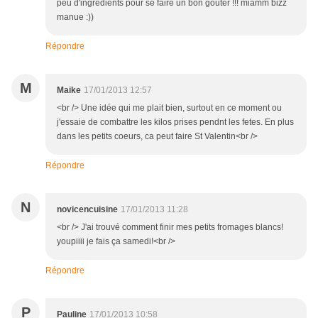
peu d'ingrédients pour se faire un bon gouter !!! miamm bizz
manue :))
Répondre
M
Maike
17/01/2013 12:57
<br /> Une idée qui me plait bien, surtout en ce moment ou
j'essaie de combattre les kilos prises pendnt les fetes. En plus
dans les petits coeurs, ca peut faire St Valentin<br />
Répondre
N
novicencuisine
17/01/2013 11:28
<br /> J'ai trouvé comment finir mes petits fromages blancs!
youpiiii je fais ça samedi!<br />
Répondre
P
Pauline
17/01/2013 10:58