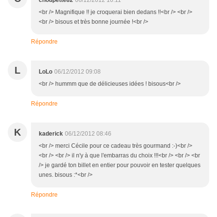
choupette82
06/12/2012 10:11
<br /> Magnifique !! je croquerai bien dedans !!<br /> <br />
<br /> bisous et très bonne journée !<br />
Répondre
L
LoLo
06/12/2012 09:08
<br /> hummm que de délicieuses idées ! bisous<br />
Répondre
K
kaderick
06/12/2012 08:46
<br /> merci Cécile pour ce cadeau très gourmand :-)<br />
<br /> <br /> il n'y à que l'embarras du choix !!!<br /> <br /> <br
/> je gardé ton billet en entier pour pouvoir en tester quelques
unes. bisous :*<br />
Répondre