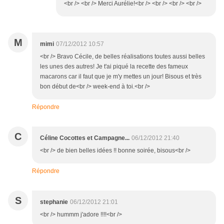
<br /> <br /> Merci Aurélie!<br /> <br /> <br /> <br />
M
mimi
07/12/2012 10:57
<br /> Bravo Cécile, de belles réalisations toutes aussi belles
les unes des autres! Je t'ai piqué la recette des fameux
macarons car il faut que je m'y mettes un jour! Bisous et très
bon début de<br /> week-end à toi.<br />
Répondre
C
Céline Cocottes et Campagne...
06/12/2012 21:40
<br /> de bien belles idées !! bonne soirée, bisous<br />
Répondre
S
stephanie
06/12/2012 21:01
<br /> hummm j'adore !!!!<br />