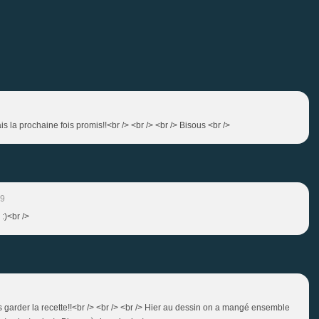
ais la prochaine fois promis!!<br /> <br /> <br /> Bisous <br />
39
:)<br />
is garder la recette!!<br /> <br /> <br /> Hier au dessin on a mangé ensemble