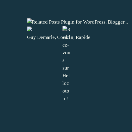
Guy Demarle
,
Cook'in
,
Rapide