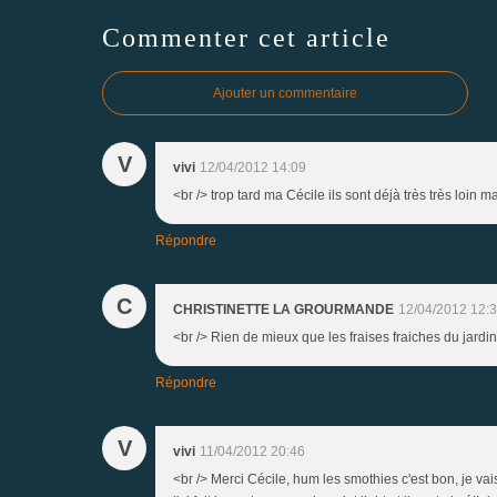
Commenter cet article
Ajouter un commentaire
V
vivi
12/04/2012 14:09
<br /> trop tard ma Cécile ils sont déjà très très loin m
Répondre
C
CHRISTINETTE LA GROURMANDE
12/04/2012 12:
<br /> Rien de mieux que les fraises fraiches du jardin 
Répondre
V
vivi
11/04/2012 20:46
<br /> Merci Cécile, hum les smothies c'est bon, je va