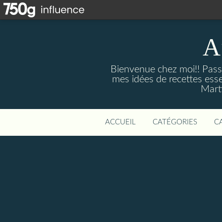
A
Bienvenue chez moi!! Passi
mes idées de recettes ess
Marti
ACCUEIL
CATÉGORIES
C