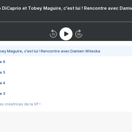
 DiCaprio et Tobey Maguire, c'est lui ! Rencontre avec Dam
bey Maguire, c'est lui ! Rencontre avec Damien Witecka
e 6
e 5
e 4
e 3
s créatrices de la VF !
e 2
e 1