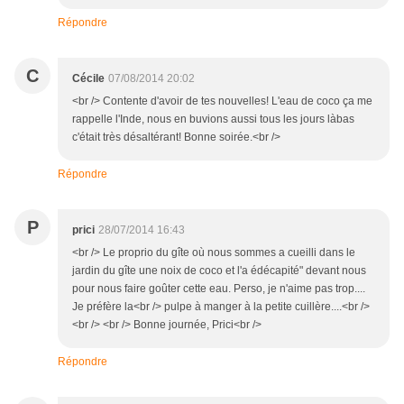
Répondre
C
Cécile
07/08/2014 20:02
<br /> Contente d'avoir de tes nouvelles! L'eau de coco ça me
rappelle l'Inde, nous en buvions aussi tous les jours làbas
c'était très désaltérant! Bonne soirée.<br />
Répondre
P
prici
28/07/2014 16:43
<br /> Le proprio du gîte où nous sommes a cueilli dans le
jardin du gîte une noix de coco et l'a édécapité" devant nous
pour nous faire goûter cette eau. Perso, je n'aime pas trop....
Je préfère la<br /> pulpe à manger à la petite cuillère....<br />
<br /> <br /> Bonne journée, Prici<br />
Répondre