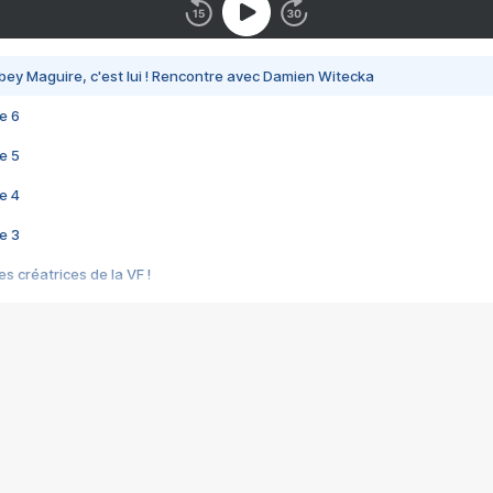
bey Maguire, c'est lui ! Rencontre avec Damien Witecka
e 6
e 5
e 4
e 3
s créatrices de la VF !
e 2
e 1
e Mektoub My Love arrive enfin ! Rencontre avec Shaïn Boumedine et Sal
i : après Toni en famille
elle réalise le bouleversant Dites lui que je l'aime