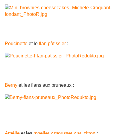
Poucinette
et le
flan pâtissier
:
Berny
et les flans aux pruneaux :
Amélie
et les
moelleux mousseux au citron
: