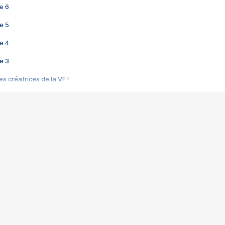
e 6
e 5
e 4
e 3
s créatrices de la VF !
e 2
e 1
e Mektoub My Love arrive enfin ! Rencontre avec Shaïn Boumedine et Sal
i : après Toni en famille
elle réalise le bouleversant Dites lui que je l'aime
ais ! Rencontre autour de Vie privée de Rebecca Zlotowski
 de Marguerite, Grave... Rencontre avec Ella Rumpf
 Les Rêveurs, un film intime sur la santé mentale