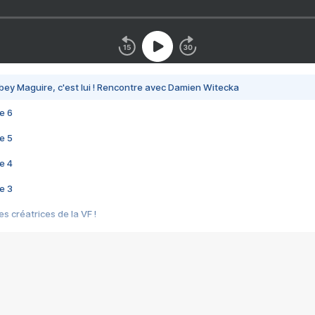
bey Maguire, c'est lui ! Rencontre avec Damien Witecka
e 6
e 5
e 4
e 3
s créatrices de la VF !
e 2
e 1
e Mektoub My Love arrive enfin ! Rencontre avec Shaïn Boumedine et Sal