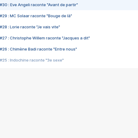
#30 : Eve Angeli raconte "Avant de partir"
#29 : MC Solaar raconte "Bouge de là"
28 : Lorie raconte "Je vais vite"
#27 : Christophe Willem raconte "Jacques a dit"
#26 : Chimène Badi raconte "Entre nous"
#25 : Indochine raconte "3e sexe"
#24 : Zaho raconte "C'est chelou"
#23 : Patrick Bruel raconte "Au café des délices"
#22 : Kyo raconte "Le chemin"
#21 : Nolwenn Leroy raconte "Cassé"
#20 : Patrick Hernandez raconte "Born to be alive"
#19 : Lorie raconte "Près de moi"
#18 : Michael Jones raconte "A nos actes manqués" (avec Jean-Jacque