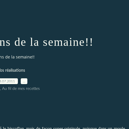
ons de la semaine!!
ons de la semaine!!
os réalisations
3.07.2011
…
, Au fil de mes recettes
té le
biscoflan
, mais de façon super originale, puisque dans un moule