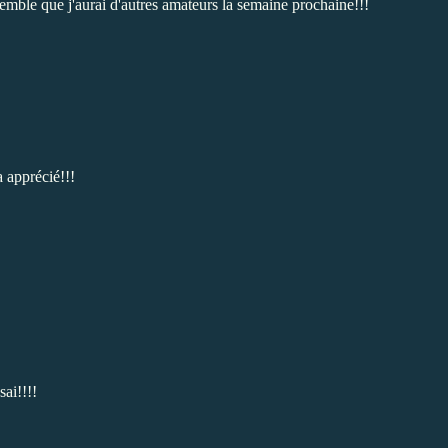
 semble que j'aurai d'autres amateurs la semaine prochaine!!!
 a apprécié!!!
sai!!!!