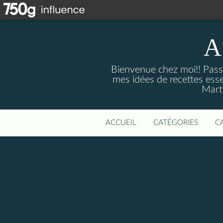
A
Bienvenue chez moi!! Passi
mes idées de recettes ess
Marti
ACCUEIL
CATÉGORIES
C