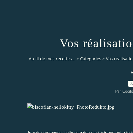
Vos réalisati
Au fil de mes recettes...
>
Categories
>
Vos réalisati
V
2
Par Cécile
Je vais commencer cette semaine par
Octopus
qui a tes