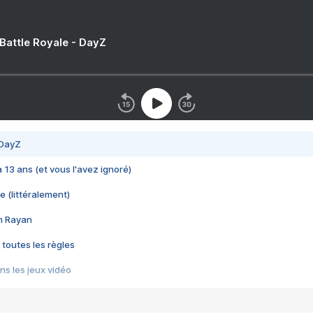
 Battle Royale - DayZ
 DayZ
 a 13 ans (et vous l'avez ignoré)
e (littéralement)
im Rayan
 toutes les règles
s les jeux vidéo
us choquant de Rockstar ? - Le scandale BULLY