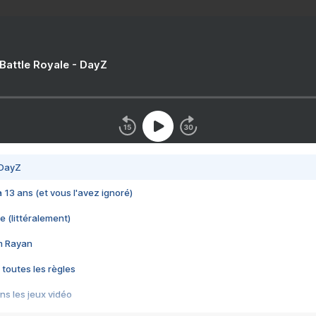
 Battle Royale - DayZ
 DayZ
 a 13 ans (et vous l'avez ignoré)
e (littéralement)
im Rayan
 toutes les règles
s les jeux vidéo