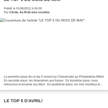
Publié le 01/06/2012 à 06:00
Par
Cécile, Au fil de mes recettes
La première place de ce top 5 revient au Cheesecake au Philadelphia Milka!
En seconde place, les Amandines aux fraises : En troisième place, nous
retrouvons le brownie aux Mars : En quatrième place, les mini moelleux tout
framboise : Et enfin en 5ème...
LE TOP 5 D'AVRIL!