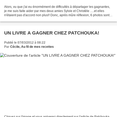
Alors, vu que j'ai eu énormément de difficultés à départager les gagnantes,
je me suis faite aider par mes deux amies Sylvie et Christèle .....et elles
n'étaient pas d'accord non plus!! Donc, après mûre réflexion, 6 photos sont
sorties du lot, et j'ai...
UN LIVRE A GAGNER CHEZ PATCHOUKA!
Publié le 07/03/2012 à 08:22
Par
Cécile, Au fil de mes recettes
Cliquez sur l'image et vous arriverez directement sur l'article de Patchouka