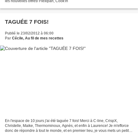
les nouvelles offres! Flexipan, Cook'in
TAGUÉE 7 FOIS!
Publié le 23/02/2012 à 06:00
Par
Cécile, Au fil de mes recettes
En l'espace de 10 jours j'ai été taguée 7 fois! Merci à C-line, CrispX,
Christelle, Maike, Thermominoux, Agnès, et enfin à Laurence! Je m'efforce
donc de répondre à tout le monde, et en premier lieu, je vous mets un petit
rappel des règles du jeu! Rappel...