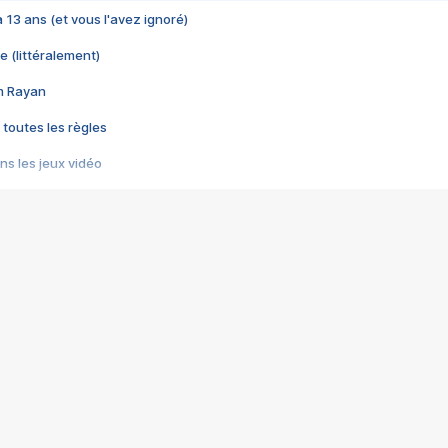
 a 13 ans (et vous l'avez ignoré)
e (littéralement)
im Rayan
 toutes les règles
s les jeux vidéo
us choquant de Rockstar ? - Le scandale BULLY
e plus moche de Steam
du RÊVE tourne au CAUCHEMAR
pendant 8 heures
it… à tort
umiliés par un jeu vidéo
ire - Final Fantasy 8