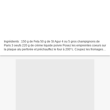
Ingrédients : 150 g de Feta 50 g de St Agur 4 ou 5 gros champignons de
Paris 3 oeufs 220 g de crème liquide poivre Posez les empreintes coeurs sur
la plaque alu perforée et préchauffez le four à 200°c. Coupez les fromages
en petits cubes. Coupez les champignons...