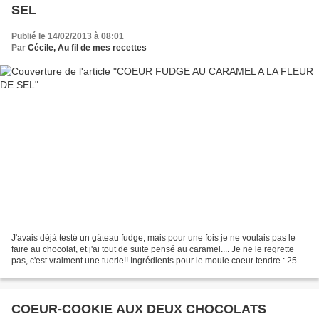
SEL
Publié le 14/02/2013 à 08:01
Par
Cécile, Au fil de mes recettes
J'avais déjà testé un gâteau fudge, mais pour une fois je ne voulais pas le
faire au chocolat, et j'ai tout de suite pensé au caramel.... Je ne le regrette
pas, c'est vraiment une tuerie!! Ingrédients pour le moule coeur tendre : 250
g de sucre 200 g...
COEUR-COOKIE AUX DEUX CHOCOLATS