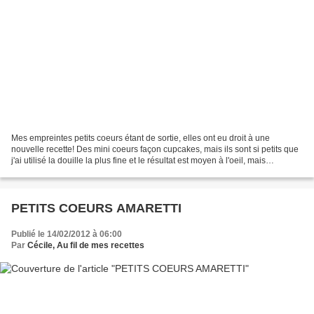
Mes empreintes petits coeurs étant de sortie, elles ont eu droit à une
nouvelle recette! Des mini coeurs façon cupcakes, mais ils sont si petits que
j'ai utilisé la douille la plus fine et le résultat est moyen à l'oeil, mais
délicieux!! Ingrédients pour...
PETITS COEURS AMARETTI
Publié le 14/02/2012 à 06:00
Par
Cécile, Au fil de mes recettes