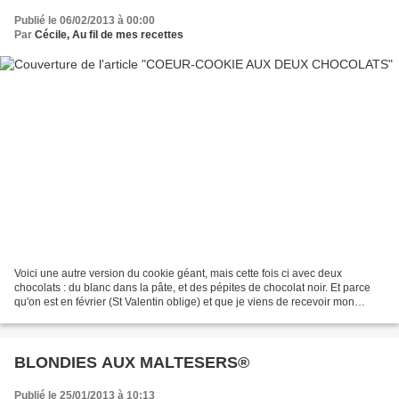
Publié le 06/02/2013 à 00:00
Par
Cécile, Au fil de mes recettes
Voici une autre version du cookie géant, mais cette fois ci avec deux
chocolats : du blanc dans la pâte, et des pépites de chocolat noir. Et parce
qu'on est en février (St Valentin oblige) et que je viens de recevoir mon
moule coeur, et bien j'ai voulu...
BLONDIES AUX MALTESERS®
Publié le 25/01/2013 à 10:13