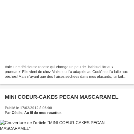
Voici une délicieuse recette qui change un peu de l'habituel far aux
pruneaux! Elle vient de chez Maike qui l'a adaptée au Cook'in et l'a faite aux
pêches! Mais n'ayant que des fraises séchées dans mes placards, j'ai fait
avec ce que j'avais! Je ne regrette...
MINI COEUR-CAKES PECAN MASCARAMEL
Publié le 17/02/2012 à 06:00
Par
Cécile, Au fil de mes recettes