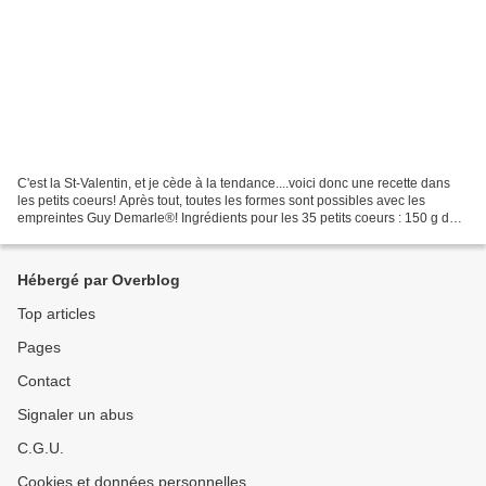
C'est la St-Valentin, et je cède à la tendance....voici donc une recette dans
les petits coeurs! Après tout, toutes les formes sont possibles avec les
empreintes Guy Demarle®! Ingrédients pour les 35 petits coeurs : 150 g de
sucre glace 100 g de poudre...
Hébergé par Overblog
Top articles
Pages
Contact
Signaler un abus
C.G.U.
Cookies et données personnelles