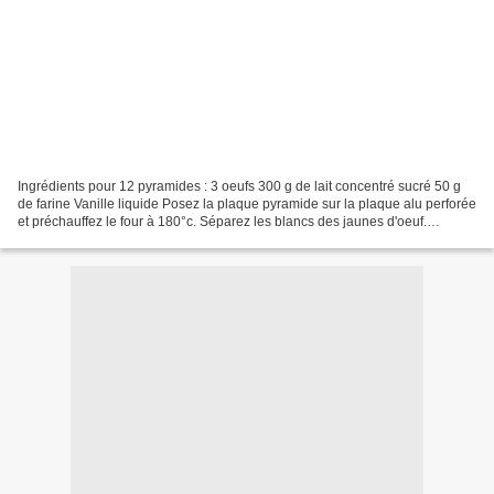
Ingrédients pour 12 pyramides : 3 oeufs 300 g de lait concentré sucré 50 g
de farine Vanille liquide Posez la plaque pyramide sur la plaque alu perforée
et préchauffez le four à 180°c. Séparez les blancs des jaunes d'oeuf.
Fouettez les jaunes, la vanille...