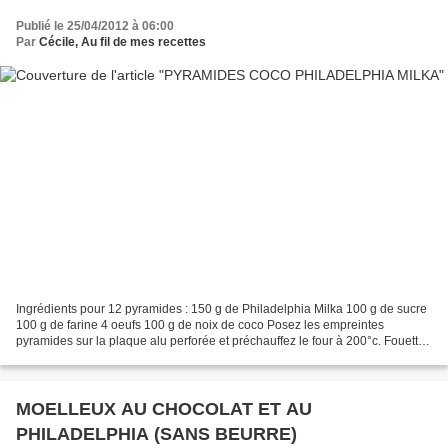
Publié le 25/04/2012 à 06:00
Par
Cécile, Au fil de mes recettes
Ingrédients pour 12 pyramides : 150 g de Philadelphia Milka 100 g de sucre
100 g de farine 4 oeufs 100 g de noix de coco Posez les empreintes
pyramides sur la plaque alu perforée et préchauffez le four à 200°c. Fouettez
ensemble les oeufs et le sucre,...
MOELLEUX AU CHOCOLAT ET AU
PHILADELPHIA (SANS BEURRE)