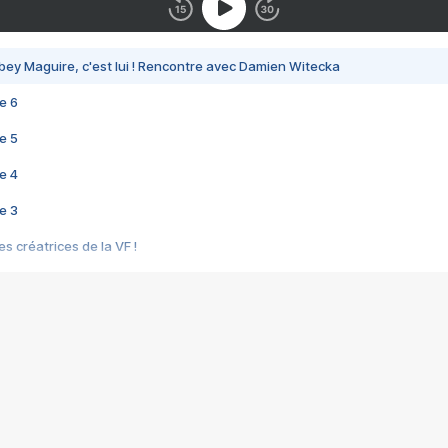
bey Maguire, c'est lui ! Rencontre avec Damien Witecka
e 6
e 5
e 4
e 3
s créatrices de la VF !
e 2
e 1
e Mektoub My Love arrive enfin ! Rencontre avec Shaïn Boumedine et Sal
i : après Toni en famille
elle réalise le bouleversant Dites lui que je l'aime