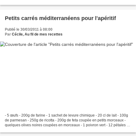
votre four à 210°c...
Petits carrés méditerranéens pour l'apéritif
Publié le 30/03/2011 à 08:00
Par
Cécile, Au fil de mes recettes
- 5 œufs - 200g de farine - 1 sachet de levure chimique - 20 cl de lait - 100g
de parmesan - 250g de ricotta - 200g de feta coupée en petits morceaux -
quelques olives noires coupées en morceaux - 1 poivron vert - 12 pétales de
tomates séchées coupées...