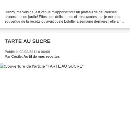
Danny, ma voisine, est venue m'apporter tout un plateau de délicieuses
prunes de son jardin! Elles sont délicieuses et très sucrées....et je me suis
souvenue de la recette qu'avait posté Lolotte la semaine dernière : elle a fait
une "ronde des abricots"...
TARTE AU SUCRE
Publié le 08/08/2011 à 06:00
Par
Cécile, Au fil de mes recettes