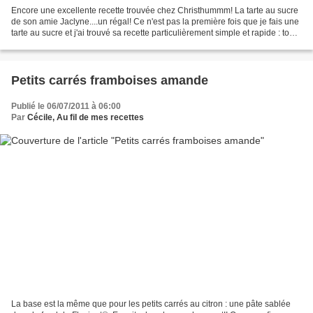
Encore une excellente recette trouvée chez Christhummm! La tarte au sucre
de son amie Jaclyne....un régal! Ce n'est pas la première fois que je fais une
tarte au sucre et j'ai trouvé sa recette particulièrement simple et rapide : tout
ce que j'aime! Par...
Petits carrés framboises amande
Publié le 06/07/2011 à 06:00
Par
Cécile, Au fil de mes recettes
La base est la même que pour les petits carrés au citron : une pâte sablée