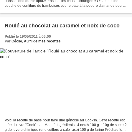
dans le fond du Flexipat®. Ensuite, les choses changent!! On a une fine
couche de confiture de framboises et une pâte à la poudre d'amande pour
finir. Ingrédients : Pour la base...
Roulé au chocolat au caramel et noix de coco
Publié le 19/05/2011 à 06:00
Par
Cécile, Au fil de mes recettes
Voici la recette de base pour faire une génoise au Cook'in. Cette recette est
tirée du livre "Cook'in au Menu". Ingrédients : 4 oeufs 100 g + 10g de sucre 2
g de levure chimique (une cuillère à café rase) 100 g de farine Préchauffez